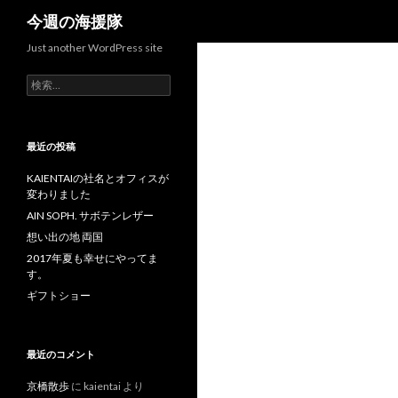
検索
今週の海援隊
Just another WordPress site
検索:
最近の投稿
KAIENTAIの社名とオフィスが
変わりました
AIN SOPH. サボテンレザー
想い出の地 両国
2017年夏も幸せにやってま
す。
ギフトショー
最近のコメント
京橋散歩
に
kaientai
より