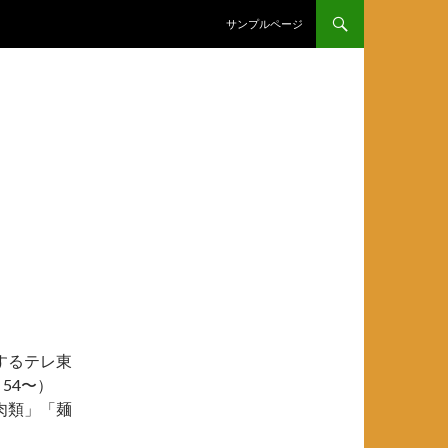
コンテンツへスキップ
サンプルページ
するテレ東
54〜）
肉類」「麺