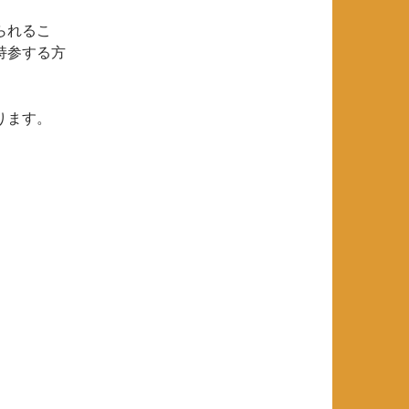
られるこ
持参する方
ります。